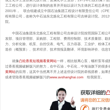
成立化学工业部第九设计院，直属化学工业部；1971年行政归属下划
工工程公司，进行设计体制的改革并开始以设计为主体的工程总承包实践
2001年， 联合组建成立中国石油集团工程设计有限责任公司（CPE）
程有限公司，改称为中石油东北炼化工程有限公司吉林设计院。2
院。
中国石油集团东北炼化工程有限公司吉林设计院按照国际工程公司
发部、项目管理部、采购部、工程部、费用控制部、技术质量部
力、分析化验、机泵、自控仪表、电气、压力容器、工业炉、粉体工程
造价（概预算）、技术经济、技术情报及翻译、环境影响评价、信息管
就像
凸轮香蕉短视频看黄网站
一样，相比较离心泵，螺杆泵
过香蕉视频破解版污的努力，在中石油，中石化，中海油
黄网站
的应用，这其中当然离不开上述这些设计院的牵线搭桥，如
或者登陆香蕉视频破解版污的
www.avshanghai.com
给我留言。