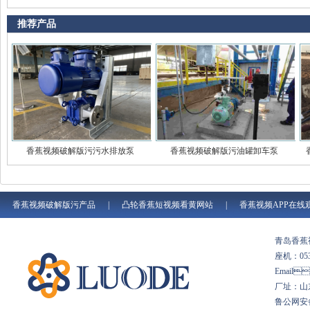
推荐产品
香蕉视频破解版污污水排放泵
香蕉视频破解版污油罐卸车泵
香蕉视频破解版污产品
|
凸轮香蕉短视频看黄网站
|
香蕉视频APP在线
青岛香
座机：
Email
厂址
鲁公网安备 